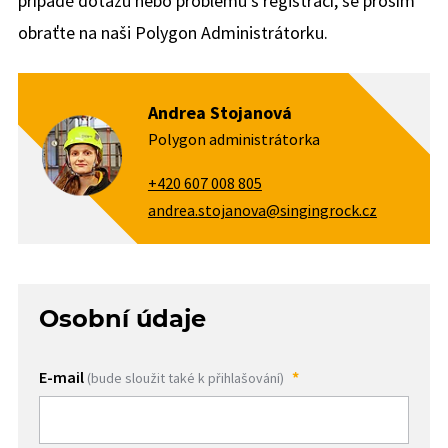
případě dotazů nebo problémů s registrací, se prosím
obraťte na naši Polygon Administrátorku.
Andrea Stojanová
Polygon administrátorka
+420 607 008 805
andrea.stojanova@singingrock.cz
Osobní údaje
E-mail
(bude sloužit také k přihlašování)