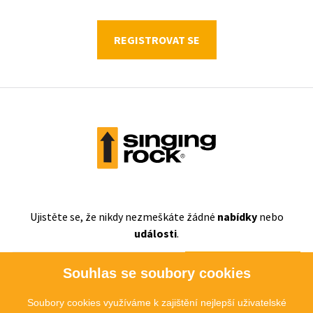
REGISTROVAT SE
Ujistěte se, že nikdy nezmeškáte
žádné
nabídky
nebo
události
.
ODEBÍRAT
Souhlas se soubory cookies
Soubory cookies využíváme k zajištění nejlepší uživatelské
Souhlasím se
zpracováním osobních údajů