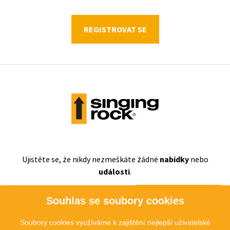
REGISTROVAT SE
Ujistěte se, že nikdy nezmeškáte
žádné
nabídky
nebo
události
.
ODEBÍRAT
Souhlas se soubory cookies
Soubory cookies využíváme k zajištění nejlepší uživatelské
Souhlasím se
zpracováním osobních údajů