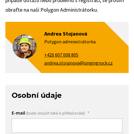
případě dotazů nebo problémů s registrací, se prosím
obraťte na naši Polygon Administrátorku.
Andrea Stojanová
Polygon administrátorka
+420 607 008 805
andrea.stojanova@singingrock.cz
Osobní údaje
E-mail
(bude sloužit také k přihlašování)