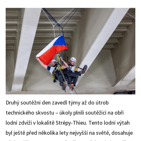
Druhý soutěžní den zavedl týmy až do útrob
technického skvostu – úkoly plnili soutěžící na obří
lodní zdviži v lokalitě Strépy-Thieu. Tento lodní výtah
byl ještě před několika lety nejvyšší na světě, dosahuje