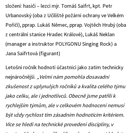
složení: hasiči – lezci mjr. Tomáš Saifrt, kpt. Petr
Urbanovský (oba z Učiliště požární ochrany ve Velkém
Poříčí), pprap. Lukáš Němec, pprap. Vojtěch Hrubý (oba
z centrální stanice Hradec Králové), Lukáš Neklan
(manager a instruktor POLYGONU Singing Rock) a
Jana Saifrtová (figurant)
Letošní ročník hodnotí účastníci jako zatím technicky
nejnáročnější.
„Velmi nám pomohla dosavadní
zkušenost z uplynulých ročníků a kvalita celého týmu
jako celku, ale i jednotlivců. Obecně jsme patřili k
rychlejším týmům, ale v celkovém hodnocení nemusí
být vždy rychlost tím zásadním hodnotícím kritériem.
Více se hledí na technické provedení disciplíny, v