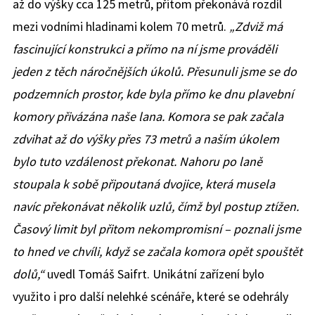
až do výšky cca 125 metrů, přitom překonává rozdíl
mezi vodními hladinami kolem 70 metrů.
„Zdviž má
fascinující konstrukci a přímo na ní jsme prováděli
jeden z těch náročnějších úkolů. Přesunuli jsme se do
podzemních prostor, kde byla přímo ke dnu plavební
komory přivázána naše lana. Komora se pak začala
zdvihat až do výšky přes 73 metrů a naším úkolem
bylo tuto vzdálenost překonat. Nahoru po laně
stoupala k sobě připoutaná dvojice, která musela
navíc překonávat několik uzlů, čímž byl postup ztížen.
Časový limit byl přitom nekompromisní – poznali jsme
to hned ve chvíli, když se začala komora opět spouštět
dolů,“
uvedl Tomáš Saifrt. Unikátní zařízení bylo
využito i pro další nelehké scénáře, které se odehrály