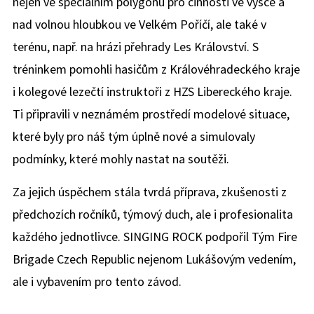
nejen ve speciálním polygonu pro činnosti ve výšce a
nad volnou hloubkou ve Velkém Poříčí, ale také v
terénu, např. na hrázi přehrady Les Království. S
tréninkem pomohli hasičům z Královéhradeckého kraje
i kolegové lezečtí instruktoři z HZS Libereckého kraje.
Ti připravili v neznámém prostředí modelové situace,
které byly pro náš tým úplně nové a simulovaly
podmínky, které mohly nastat na soutěži.
Za jejich úspěchem stála tvrdá příprava, zkušenosti z
předchozích ročníků, týmový duch, ale i profesionalita
každého jednotlivce. SINGING ROCK podpořil Tým Fire
Brigade Czech Republic nejenom Lukášovým vedením,
ale i vybavením pro tento závod.