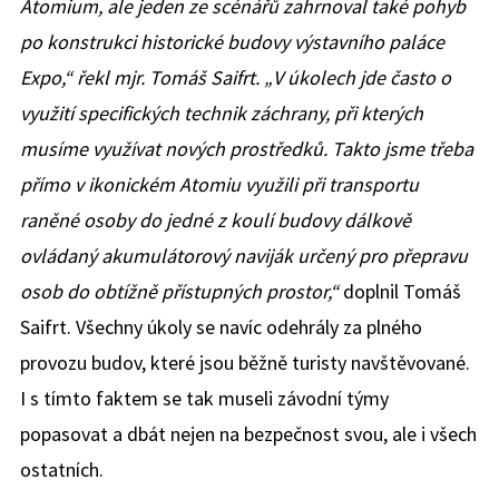
Atomium, ale jeden ze scénářů zahrnoval také pohyb
po konstrukci historické budovy výstavního paláce
Expo,“ řekl mjr. Tomáš Saifrt. „V úkolech jde často o
využití specifických technik záchrany, při kterých
musíme využívat nových prostředků. Takto jsme třeba
přímo v ikonickém Atomiu využili při transportu
raněné osoby do jedné z koulí budovy dálkově
ovládaný akumulátorový naviják určený pro přepravu
osob do obtížně přístupných prostor,“
doplnil Tomáš
Saifrt. Všechny úkoly se navíc odehrály za plného
provozu budov, které jsou běžně turisty navštěvované.
I s tímto faktem se tak museli závodní týmy
popasovat a dbát nejen na bezpečnost svou, ale i všech
ostatních.