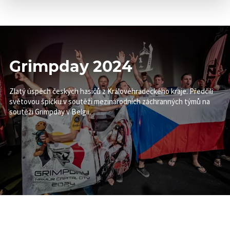
Grimpday 2024
Zlatý úspěch českých hasičů z Královéhradeckého kraje. Předčili
světovou špičku v soutěži mezinárodních záchranných týmů na
soutěži Grimpday v Belgii.