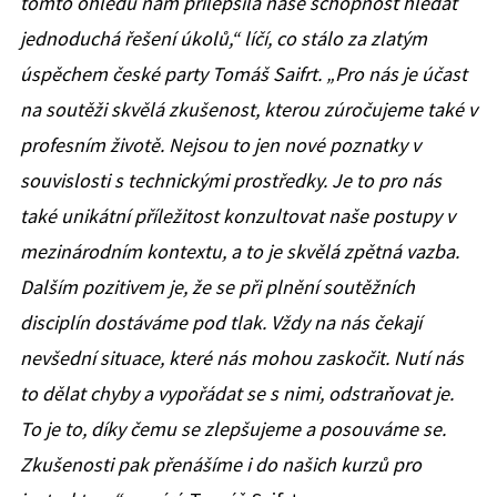
tomto ohledu nám přilepšila naše schopnost hledat
jednoduchá řešení úkolů,“ líčí, co stálo za zlatým
úspěchem české party Tomáš Saifrt. „Pro nás je účast
na soutěži skvělá zkušenost, kterou zúročujeme také v
profesním životě. Nejsou to jen nové poznatky v
souvislosti s technickými prostředky. Je to pro nás
také unikátní příležitost konzultovat naše postupy v
mezinárodním kontextu, a to je skvělá zpětná vazba.
Dalším pozitivem je, že se při plnění soutěžních
disciplín dostáváme pod tlak. Vždy na nás čekají
nevšední situace, které nás mohou zaskočit. Nutí nás
to dělat chyby a vypořádat se s nimi, odstraňovat je.
To je to, díky čemu se zlepšujeme a posouváme se.
Zkušenosti pak přenášíme i do našich kurzů pro