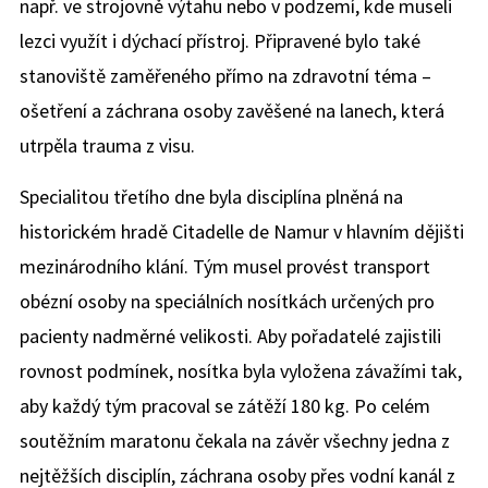
např. ve strojovně výtahu nebo v podzemí, kde museli
lezci využít i dýchací přístroj. Připravené bylo také
stanoviště zaměřeného přímo na zdravotní téma –
ošetření a záchrana osoby zavěšené na lanech, která
utrpěla trauma z visu.
Specialitou třetího dne byla disciplína plněná na
historickém hradě Citadelle de Namur v hlavním dějišti
mezinárodního klání. Tým musel provést transport
obézní osoby na speciálních nosítkách určených pro
pacienty nadměrné velikosti. Aby pořadatelé zajistili
rovnost podmínek, nosítka byla vyložena závažími tak,
aby každý tým pracoval se zátěží 180 kg. Po celém
soutěžním maratonu čekala na závěr všechny jedna z
nejtěžších disciplín, záchrana osoby přes vodní kanál z