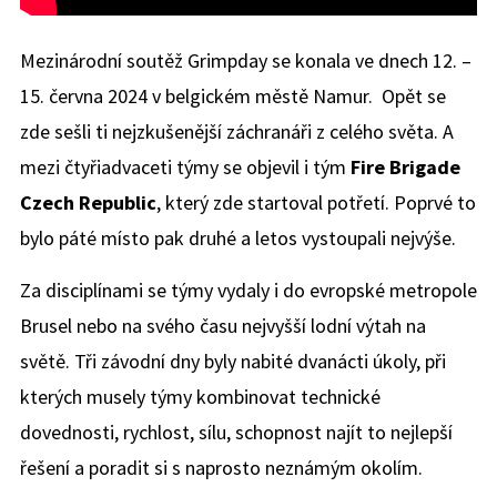
Mezinárodní soutěž Grimpday se konala ve dnech 12. –
15. června 2024 v belgickém městě Namur. Opět se
zde sešli ti nejzkušenější záchranáři z celého světa. A
mezi čtyřiadvaceti týmy se objevil i tým
Fire Brigade
Czech Republic
, který zde startoval potřetí. Poprvé to
bylo páté místo pak druhé a letos vystoupali nejvýše.
Za disciplínami se týmy vydaly i do evropské metropole
Brusel nebo na svého času nejvyšší lodní výtah na
světě. Tři závodní dny byly nabité dvanácti úkoly, při
kterých musely týmy kombinovat technické
dovednosti, rychlost, sílu, schopnost najít to nejlepší
řešení a poradit si s naprosto neznámým okolím.