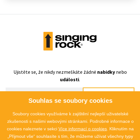
Ujistěte se, že nikdy nezmeškáte
žádné
nabídky
nebo
události
.
ODEBÍRAT
Souhlas se soubory cookies
Souhlasím se
zpracováním osobních údajů
Soubory cookies využíváme k zajištění nejlepší uživatelské
zkušenosti s našimi webovými stránkami. Podrobné informace o
cookies naleznete v sekci
Více informací o cookies
. Kliknutím na
„Přijmout vše“ souhlasíte s tím, že můžeme užívat všechny typy