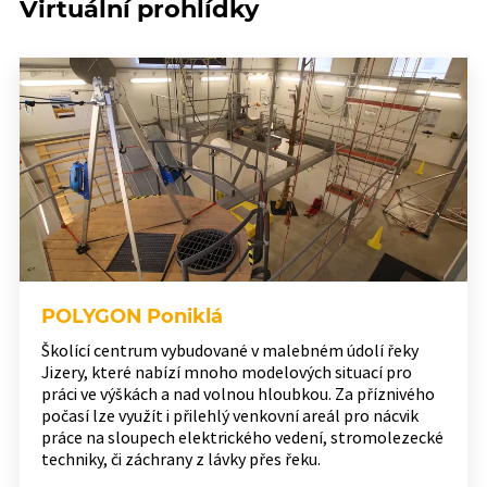
Virtuální prohlídky
POLYGON Poniklá
Školící centrum vybudované v malebném údolí řeky
Jizery, které nabízí mnoho modelových situací pro
práci ve výškách a nad volnou hloubkou. Za příznivého
počasí lze využít i přilehlý venkovní areál pro nácvik
práce na sloupech elektrického vedení, stromolezecké
techniky, či záchrany z lávky přes řeku.