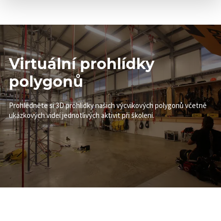
Virtuální prohlídky
polygonů
Prohlédněte si 3D prohlídky našich výcvikových polygonů včetně
ukázkových videí jednotlivých aktivit při školení.